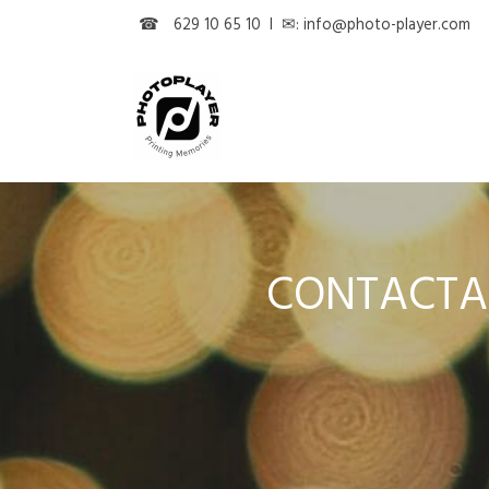
☎
629 10 65 10
l
✉: info@photo-player.com
CONTACTA 