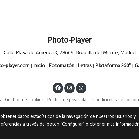
Photo-Player
Calle Playa de America 3, 28669, Boadilla del Monte, Madrid
o-player.com
|
Inicio
|
Fotomatón
|
Letras
|
Plataforma 360º
|
Ga
s
Gestión de cookies
Política de privacidad
Condiciones de compr
a obtener datos estadísticos de la navegación de nuestros usuarios y
referencias a través del botón “Configurar” o obtener más informació