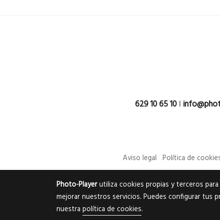
629 10 65 10
l
info@phot
Aviso legal
Política de cookie
Photo-Player
utiliza cookies propias y terceros par
mejorar nuestros servicios. Puedes configurar tus p
nuestra
política de cookies
.